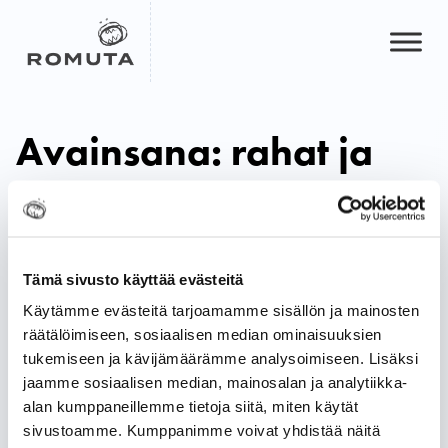
Hyppää
sisältöön
Avainsana:
rahat ja
romut
Rahat & Romut. Osa 2: Mitä
romuvaluutta on?
Tämä sivusto käyttää evästeitä
Käytämme evästeitä tarjoamamme sisällön ja mainosten
24.04.2024
räätälöimiseen, sosiaalisen median ominaisuuksien
tukemiseen ja kävijämäärämme analysoimiseen. Lisäksi
Rahat & Romut. Osa 1:
jaamme sosiaalisen median, mainosalan ja analytiikka-
Romun hinta – 3 asiaa, jotka
alan kumppaneillemme tietoja siitä, miten käytät
sivustoamme. Kumppanimme voivat yhdistää näitä
on hyvä tietää