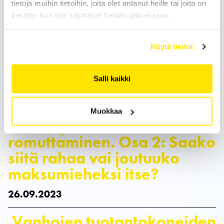
tietoja muihin tietoihin, joita olet antanut heille tai joita on
kerätty, kun olet käyttänyt heidän palvelujaan.
26.02.2024
Vanhojen tuotantokoneiden
Näytä tiedot
romuttaminen. Osa 3: Näin
valitset oikean romuttajan
Salli kaikki
03.10.2023
Muokkaa
Vanhojen tuotantokoneiden
romuttaminen. Osa 2: Saako
siitä rahaa vai joutuuko
maksumieheksi itse?
26.09.2023
Vanhojen tuotantokoneiden