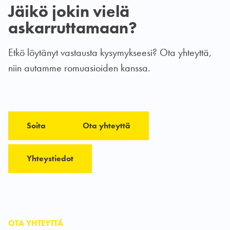
Jäikö jokin vielä
askarruttamaan?
Etkö löytänyt vastausta kysymykseesi? Ota yhteyttä,
niin autamme romuasioiden kanssa.
Soita
Ota yhteyttä
Yhteystiedot
OTA YHTEYTTÄ