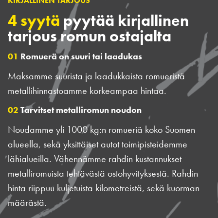
KIRJALLINEN TARJOUS
4 syytä
pyytää kirjallinen
tarjous romun ostajalta
01
Romuerä on suuri tai laadukas
Maksamme suurista ja laadukkaista romueristä
metallihinnastoamme korkeampaa hintaa.
02
Tarvitset metalliromun noudon
Noudamme yli 1000 kg:n romueriä koko Suomen
alueella, sekä yksittäiset autot toimipisteidemme
lähialueilla. Vähennämme rahdin kustannukset
metalliromuista tehtävästä ostohyvityksestä. Rahdin
hinta riippuu kuljetuista kilometreistä, sekä kuorman
määrästä.