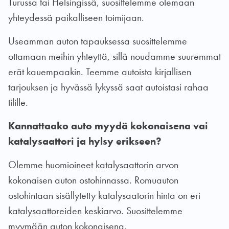
Turussa tai Helsingissä, suosittelemme olemaan
yhteydessä paikalliseen toimijaan.
Useamman auton tapauksessa suosittelemme
ottamaan meihin yhteyttä, sillä noudamme suuremmat
erät kauempaakin. Teemme autoista kirjallisen
tarjouksen ja hyvässä lykyssä saat autoistasi rahaa
tilille.
Kannattaako auto myydä kokonaisena vai
katalysaattori ja hylsy erikseen?
Olemme huomioineet katalysaattorin arvon
kokonaisen auton ostohinnassa. Romuauton
ostohintaan sisällytetty katalysaatorin hinta on eri
katalysaattoreiden keskiarvo. Suosittelemme
myymään auton kokonaisena.