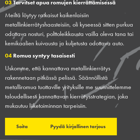
03
Tarvitset apua romujen kierrättämisessä
Meiltä löytyy ratkaisut kaikenlaisiin
metallinkierrätyshaasteisiin, oli kyseessä sitten purkua
odottava nosturi, polttoleikkausta vailla oleva tana tai
kemikaalien kuivausta ja kuljetusta odottava auto.
04
Romua syntyy tasaisesti
Uskomme, että kannattava metallinkierrätys
rakennetaan pitkässä pelissä. Säännöllistä
metalliromua tuottaville yrityksille me suunnittelemme
taloudellisesti kannattavan kierrätysstrategian, joka
mukautuu liiketoiminnan tarpeisiin.
Soita
Pyydä kirjallinen tarjous