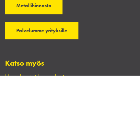
Metallihinnasto
Palvelumme yrityksille
Katso myös
Usein kysytyt kysymykset
Laskutusohje
Ilmoituskanava