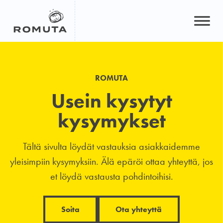
Hyppää
sisältöön
ROMUTA
Usein kysytyt
kysymykset
Tältä sivulta löydät vastauksia asiakkaidemme
yleisimpiin kysymyksiin. Älä epäröi ottaa yhteyttä, jos
et löydä vastausta pohdintoihisi.
Soita
Ota yhteyttä