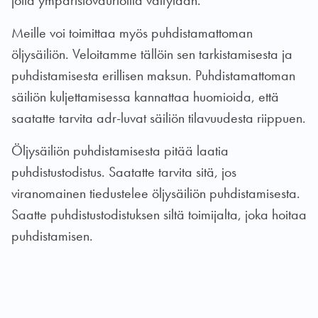
jotta ympäristövaurioilta vältytään.
Meille voi toimittaa myös puhdistamattoman
öljysäiliön. Veloitamme tällöin sen tarkistamisesta ja
puhdistamisesta erillisen maksun. Puhdistamattoman
säiliön kuljettamisessa kannattaa huomioida, että
saatatte tarvita adr-luvat säiliön tilavuudesta riippuen.
Öljysäiliön puhdistamisesta pitää laatia
puhdistustodistus. Saatatte tarvita sitä, jos
viranomainen tiedustelee öljysäiliön puhdistamisesta.
Saatte puhdistustodistuksen siltä toimijalta, joka hoitaa
puhdistamisen.