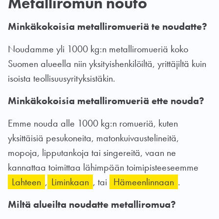
Metalliromun nouto
Minkäkokoisia metalliromueriä te noudatte?
Noudamme yli 1000 kg:n metalliromueriä koko
Suomen alueella niin yksityishenkilöiltä, yrittäjiltä kuin
isoista teollisuusyrityksistäkin.
Minkäkokoisia metalliromueriä ette nouda?
Emme nouda alle 1000 kg:n romueriä, kuten
yksittäisiä pesukoneita, matonkuivaustelineitä,
mopoja, lipputankoja tai singereitä, vaan ne
kannattaa toimittaa lähimpään toimipisteeseemme
Lahteen
,
Liminkaan
, tai
Hämeenlinnaan
.
Miltä alueilta noudatte metalliromua?