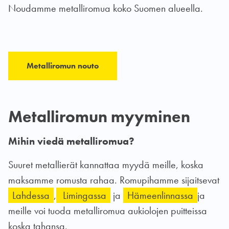
Noudamme metalliromua koko Suomen alueella.
Metalliromun nouto
Metalliromun myyminen
Mihin viedä metalliromua?
Suuret metallierät kannattaa myydä meille, koska
maksamme romusta rahaa. Romupihamme sijaitsevat
Lahdessa
,
Limingassa
ja
Hämeenlinnassa
ja
meille voi tuoda metalliromua aukiolojen puitteissa
koska tahansa.