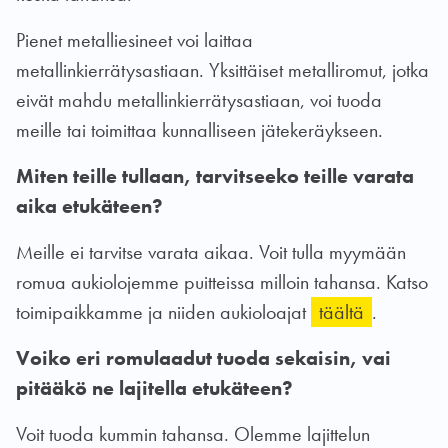
Pienet metalliesineet voi laittaa
metallinkierrätysastiaan. Yksittäiset metalliromut, jotka
eivät mahdu metallinkierrätysastiaan, voi tuoda
meille tai toimittaa kunnalliseen jätekeräykseen.
Miten teille tullaan, tarvitseeko teille varata
aika etukäteen?
Meille ei tarvitse varata aikaa. Voit tulla myymään
romua aukiolojemme puitteissa milloin tahansa. Katso
toimipaikkamme ja niiden aukioloajat
täältä
.
Voiko eri romulaadut tuoda sekaisin, vai
pitääkö ne lajitella etukäteen?
Voit tuoda kummin tahansa. Olemme lajittelun