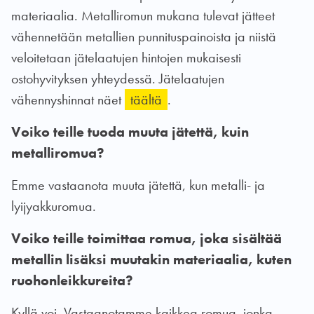
materiaalia. Metalliromun mukana tulevat jätteet
vähennetään metallien punnituspainoista ja niistä
veloitetaan jätelaatujen hintojen mukaisesti
ostohyvityksen yhteydessä. Jätelaatujen
vähennyshinnat näet
täältä
.
Voiko teille tuoda muuta jätettä, kuin
metalliromua?
Emme vastaanota muuta jätettä, kun metalli- ja
lyijyakkuromua.
Voiko teille toimittaa romua, joka sisältää
metallin lisäksi muutakin materiaalia, kuten
ruohonleikkureita?
Kyllä voi. Vastaanotamme kaikkea romua, jonka