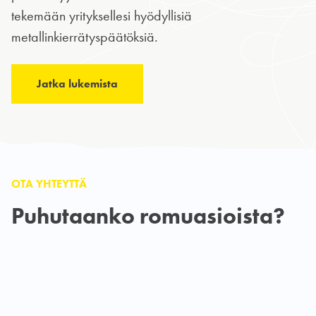
tekemään yrityksellesi hyödyllisiä
metallinkierrätyspäätöksiä.
Jatka lukemista
OTA YHTEYTTÄ
Puhutaanko romuasioista?