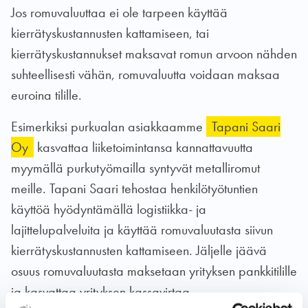
Jos romuvaluuttaa ei ole tarpeen käyttää
kierrätyskustannusten kattamiseen, tai
kierrätyskustannukset maksavat romun arvoon nähden
suhteellisesti vähän, romuvaluutta voidaan maksaa
euroina tilille.
Esimerkiksi purkualan asiakkaamme
Tapani Saari
Oy
kasvattaa liiketoimintansa kannattavuutta
myymällä purkutyömailla syntyvät metalliromut
meille. Tapani Saari tehostaa henkilötyötuntien
käyttöä hyödyntämällä logistiikka- ja
lajittelupalveluita ja käyttää romuvaluutasta siivun
kierrätyskustannusten kattamiseen. Jäljelle jäävä
osuus romuvaluutasta maksetaan yrityksen pankkitilille
ja kasvattaa yrityksen kassavirtaa.