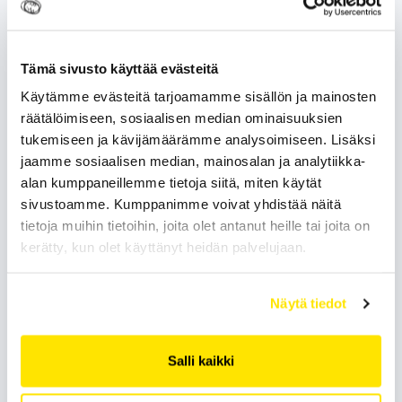
Lue:
Vuosien ketterä yhteistyö on auttanut
taloudellisesti kannattavien kierrätyspäätösten
Tämä sivusto käyttää evästeitä
tekemisessä
Käytämme evästeitä tarjoamamme sisällön ja mainosten
räätälöimiseen, sosiaalisen median ominaisuuksien
tukemiseen ja kävijämäärämme analysoimiseen. Lisäksi
Yhteenvedettynä
jaamme sosiaalisen median, mainosalan ja analytiikka-
alan kumppaneillemme tietoja siitä, miten käytät
sivustoamme. Kumppanimme voivat yhdistää näitä
tietoja muihin tietoihin, joita olet antanut heille tai joita on
Romuvaluutta on metalliromuun sitoutunutta rahaa,
kerätty, kun olet käyttänyt heidän palvelujaan.
joka voidaan maksaa tilille, tai jota voi käyttää
vaihdon välineenä kierrätyskustannusten
Näytä tiedot
kattamisessa.
Romuvaluutan arvoon vaikuttaa kierrätettävän
Salli kaikki
metallin laatu, seosteisuus, ajankohtainen hintataso ja