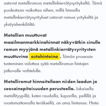
ostavat metalliromua metallinkierrätysyrityksiltä. Tämä
puolestaan vaikuttaa siihen, millä hinnalla
metallinkierrätysyritykset ostavat romua yrityksiltä ja
yksityishenkilöiltä.
Metallien muuttuvat
maailmanmarkkinahinnat näkyvätkin sinulle
romun myyjänä metallinkierrätysyritysten
muuttuvina
ostohintoina
.
Tämän prosessin
tunteminen valottaa syitä metalliromun hintojen
jatkuvalle vaihtelulle.
Metalliromut hinnoitellaan niiden laadun ja
seosainepitoisuuden perusteella.
Jokaisella
metallityypillä, kuten raudalla, kuparilla, pellillä ja
ruostumattomalla teräksellä, on oma hintansa. Hinta