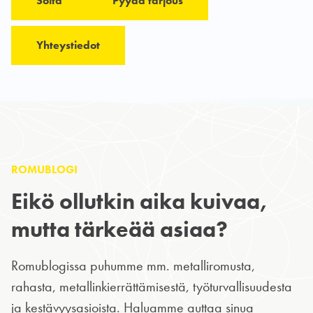
Soita
Pyydä tarjous
Yhteystiedot
ROMUBLOGI
Eikö ollutkin aika kuivaa,
mutta tärkeää asiaa?
Romublogissa puhumme mm. metalliromusta,
rahasta, metallinkierrättämisestä, työturvallisuudesta
ja kestävyysasioista. Haluamme auttaa sinua