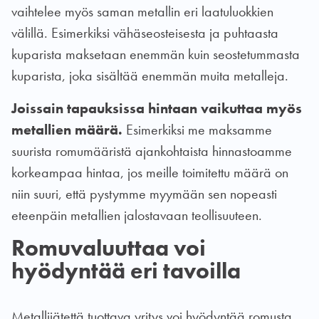
vaihtelee myös saman metallin eri laatuluokkien
välillä. Esimerkiksi vähäseosteisesta ja puhtaasta
kuparista maksetaan enemmän kuin seostetummasta
kuparista, joka sisältää enemmän muita metalleja.
Joissain tapauksissa hintaan vaikuttaa myös
metallien määrä.
Esimerkiksi me maksamme
suurista romumääristä ajankohtaista hinnastoamme
korkeampaa hintaa, jos meille toimitettu määrä on
niin suuri, että pystymme myymään sen nopeasti
eteenpäin metallien jalostavaan teollisuuteen.
Romuvaluuttaa voi
hyödyntää eri tavoilla
Metallijätettä tuottava yritys voi hyödyntää romusta