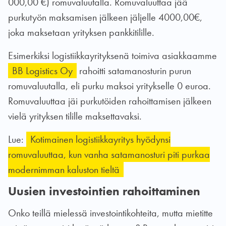
000,00 €) romuvaluutalla. Romuvaluuttaa jää
purkutyön maksamisen jälkeen jäljelle 4000,00€,
joka maksetaan yrityksen pankkitilille.
Esimerkiksi logistiikkayrityksenä toimiva asiakkaamme
BB Logistics Oy
rahoitti satamanosturin purun
romuvaluutalla, eli purku maksoi yritykselle 0 euroa.
Romuvaluuttaa jäi purkutöiden rahoittamisen jälkeen
vielä yrityksen tilille maksettavaksi.
Lue:
Kotimainen logistiikkayritys hyödynsi
romuvaluuttaa, kun vanha satamanosturi piti purkaa
modernimman kaluston tieltä
Uusien investointien rahoittaminen
Onko teillä mielessä investointikohteita, mutta mietitte