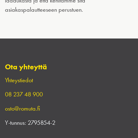
laadukasta ja että kehitämme sitä
asiakaspalautteeseen perustuen.
Ota yhteyttä
Yhteystiedot
08 237 48 900
osto@romuta.fi
Y-tunnus:
2795854-2