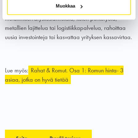
kierrätettävien romujen määrä.
Muokkaa
Romuvaluutalla voi maksaa
metallinkierrätyskustannuksia, kuten purkutyötä,
metallien lajittelua tai logistiikkapalvelua, rahoittaa
uusia investointeja tai kasvattaa yrityksen kassavirtaa.
Lue myös:
Rahat & Romut. Osa 1: Romun hinta- 3
asiaa, jotka on hyvä tietää