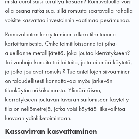
mistä eurot saisi kerättyä kasaan? Romuvaluutta voisi
olla osana ratkaisua, sillä romusta saatavalla rahalla
voisitte kasvattaa investoinnin vaatimaa pesämunaa.
Romuvaluutan kerryttäminen alkaa tilanteenne
kartoittamisesta. Onko toimitiloissanne tai piha-
alueillanne metallijätettä, joka joutaa kierrätykseen?
Tai vanhoja koneita tai laitteita, joita ei enää käytetä,
ja jotka joutavat romuksi? Tuotantotilojen siivoaminen
on taloudellisesti kannattavaa myös järkevän
tilankäytön näkökulmasta. Ylimääräisen,
kierrätykseen joutavan tavaran säilömiseen käytetty
tila on neliömetrejä, jotka voisi käyttää liikevaihtoa
luovaan ydinliiketoimintaan.
Kassavirran kasvattaminen