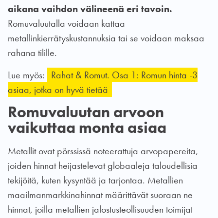
aikana vaihdon välineenä eri tavoin.
Romuvaluutalla voidaan kattaa
metallinkierrätyskustannuksia tai se voidaan maksaa
rahana tilille.
Lue myös:
Rahat & Romut. Osa 1: Romun hinta -3
asiaa, jotka on hyvä tietää
Romuvaluutan arvoon
vaikuttaa monta asiaa
Metallit ovat pörssissä noteerattuja arvopapereita,
joiden hinnat heijastelevat globaaleja taloudellisia
tekijöitä, kuten kysyntää ja tarjontaa. Metallien
maailmanmarkkinahinnat määrittävät suoraan ne
hinnat, joilla metallien jalostusteollisuuden toimijat