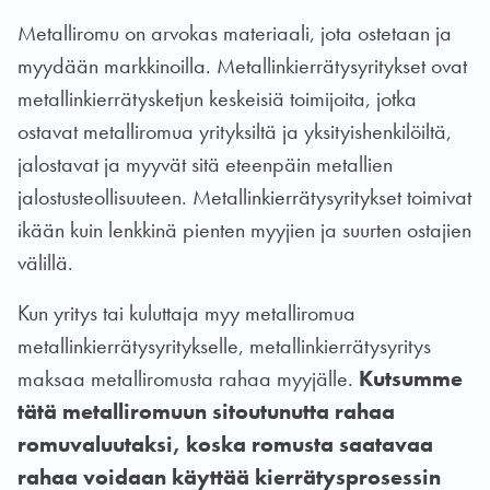
Metalliromu on arvokas materiaali, jota ostetaan ja
myydään markkinoilla. Metallinkierrätysyritykset ovat
metallinkierrätysketjun keskeisiä toimijoita, jotka
ostavat metalliromua yrityksiltä ja yksityishenkilöiltä,
jalostavat ja myyvät sitä eteenpäin metallien
jalostusteollisuuteen. Metallinkierrätysyritykset toimivat
ikään kuin lenkkinä pienten myyjien ja suurten ostajien
välillä.
Kun yritys tai kuluttaja myy metalliromua
metallinkierrätysyritykselle, metallinkierrätysyritys
maksaa metalliromusta rahaa myyjälle.
Kutsumme
tätä metalliromuun sitoutunutta rahaa
romuvaluutaksi, koska romusta saatavaa
rahaa voidaan käyttää kierrätysprosessin