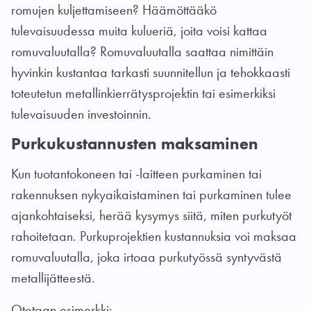
romujen kuljettamiseen? Häämöttääkö
tulevaisuudessa muita kulueriä, joita voisi kattaa
romuvaluutalla? Romuvaluutalla saattaa nimittäin
hyvinkin kustantaa tarkasti suunnitellun ja tehokkaasti
toteutetun metallinkierrätysprojektin tai esimerkiksi
tulevaisuuden investoinnin.
Purkukustannusten maksaminen
Kun tuotantokoneen tai -laitteen purkaminen tai
rakennuksen nykyaikaistaminen tai purkaminen tulee
ajankohtaiseksi, herää kysymys siitä, miten purkutyöt
rahoitetaan. Purkuprojektien kustannuksia voi maksaa
romuvaluutalla, joka irtoaa purkutyössä syntyvästä
metallijätteestä.
Otetaan esimerkki: