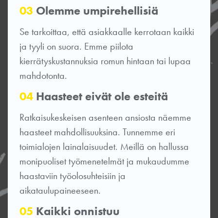
03
Olemme umpirehellisiä
Se tarkoittaa, että asiakkaalle kerrotaan kaikki
ja tyyli on suora. Emme piilota
kierrätyskustannuksia romun hintaan tai lupaa
mahdotonta.
04
Haasteet eivät ole esteitä
Ratkaisukeskeisen asenteen ansiosta näemme
haasteet mahdollisuuksina. Tunnemme eri
toimialojen lainalaisuudet. Meillä on hallussa
monipuoliset työmenetelmät ja mukaudumme
haastaviin työolosuhteisiin ja
aikataulupaineeseen.
05
Kaikki onnistuu