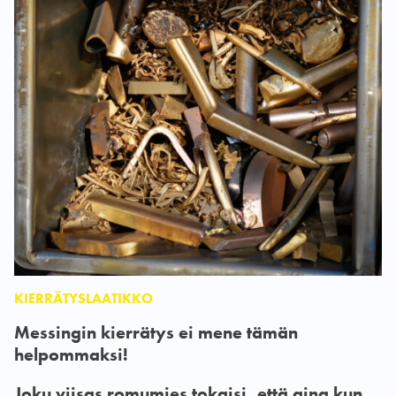
KIERRÄTYSLAATIKKO
Messingin kierrätys ei mene tämän
helpommaksi!
Joku viisas romumies tokaisi, että aina kun