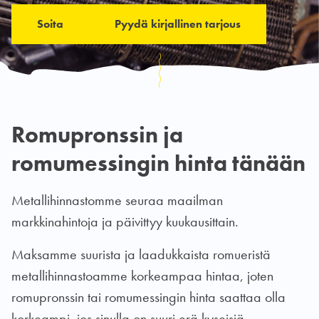
Soita
Pyydä kirjallinen tarjous
Romupronssin ja
romumessingin hinta tänään
Metallihinnastomme seuraa maailman
markkinahintoja ja päivittyy kuukausittain.
Maksamme suurista ja laadukkaista romueristä
metallihinnastoamme korkeampaa hintaa, joten
romupronssin tai romumessingin hinta saattaa olla
korkeampi, jos sinulla on suuri erä kyseisiä