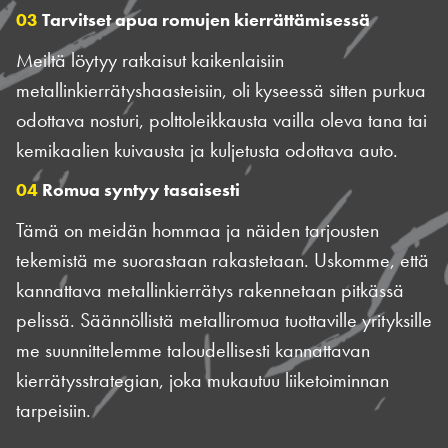
03
Tarvitset apua romujen kierrättämisessä
Meiltä löytyy ratkaisut kaikenlaisiin
metallinkierrätyshaasteisiin, oli kyseessä sitten purkua
odottava nosturi, polttoleikkausta vailla oleva tana tai
kemikaalien kuivausta ja kuljetusta odottava auto.
04
Romua syntyy tasaisesti
Tämä on meidän hommaa ja näiden tarjousten
tekemistä me suorastaan rakastetaan. Uskomme, että
kannattava metallinkierrätys rakennetaan pitkässä
pelissä. Säännöllistä metalliromua tuottaville yrityksille
me suunnittelemme taloudellisesti kannattavan
kierrätysstrategian, joka mukautuu liiketoiminnan
tarpeisiin.