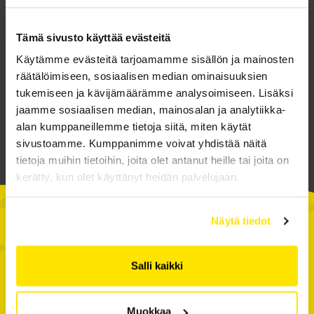
rohkeasti mainita omassa
ympäristösuunnitelmassa. Toimimme
Tämä sivusto käyttää evästeitä
ekologisesti ja eettisesti kaikkien mahdollisten
Käytämme evästeitä tarjoamamme sisällön ja mainosten
pykälien mukaan. Todistuksena tästä meillä on
räätälöimiseen, sosiaalisen median ominaisuuksien
ISO 14001-sertifikaatti.
tukemiseen ja kävijämäärämme analysoimiseen. Lisäksi
jaamme sosiaalisen median, mainosalan ja analytiikka-
alan kumppaneillemme tietoja siitä, miten käytät
Soita
Yhteystiedot
sivustoamme. Kumppanimme voivat yhdistää näitä
tietoja muihin tietoihin, joita olet antanut heille tai joita on
kerätty, kun olet käyttänyt heidän palvelujaan.
Näytä tiedot
Romua myyneenä hyvän ja palveluattiin palvelun
Salli kaikki
olen saanut vähintäänkin kilpailukykyiseen hintaan.
Asiakas kohdattiin asiakkaana ja homma toimi
Muokkaa