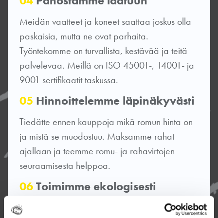
04
Panostamme laatuun
Meidän vaatteet ja koneet saattaa joskus olla
paskaisia, mutta ne ovat parhaita.
Työntekomme on turvallista, kestävää ja teitä
palvelevaa. Meillä on ISO 45001-, 14001- ja
9001 sertifikaatit taskussa.
05
Hinnoittelemme läpinäkyvästi
Tiedätte ennen kauppoja mikä romun hinta on
ja mistä se muodostuu. Maksamme rahat
ajallaan ja teemme romu- ja rahavirtojen
seuraamisesta helppoa.
06
Toimimme ekologisesti
Olemme kierrätyskumppani, jonka voi