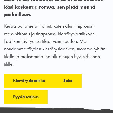
käsi koskettaa romua, sen pitää mennä
paikoilleen.
Kerää punametalliromut, kuten alumiinipronssi,
messinkiromu ja tinapronssi kierrätyslaatikkoon.
Laatikon täyttyessä tilaat vain noudon. Me
noudamme täyden kierrätyslaatikon, tuomme tyhjän
tilalle ja maksamme metalliromujen hyvityshinnan
tilille.
Kierrätyslaatikko
Soita
Pyydä tarjous