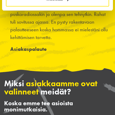
sujuvasti. Pystyy markkinoimaan ns.
puskaradiossakin ja olenpa sen tehnytkin. Rahat
tuli sovitussa ajassa. En pysty rakentavaan
palautteeseen koska hommassa ei mielestäni ollu
kehittämisen tarvetta.
Asiakaspalaute
Miksi
asiakkaamme ovat
valinneet
meidät?
Koska emme tee asioista
monimutkaisia.