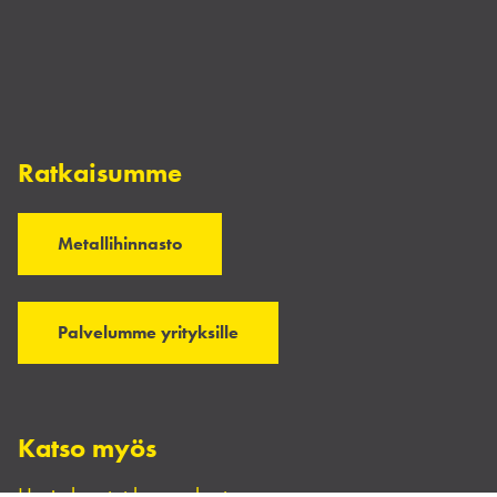
Ratkaisumme
Metallihinnasto
Palvelumme yrityksille
Katso myös
Usein kysytyt kysymykset