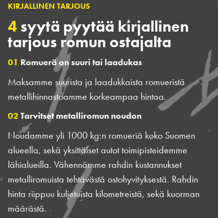
KIRJALLINEN TARJOUS
4
syytä pyytää kirjallinen
tarjous romun ostajalta
01
Romuerä on suuri tai laadukas
Maksamme suurista ja laadukkaista romueristä
metallihinnastoamme korkeampaa hintaa.
02
Tarvitset metalliromun noudon
Noudamme yli 1000 kg:n romueriä koko Suomen
alueella, sekä yksittäiset autot toimipisteidemme
lähialueilla. Vähennämme rahdin kustannukset
metalliromuista tehtävästä ostohyvityksestä. Rahdin
hinta riippuu kuljetuista kilometreistä, sekä kuorman
määrästä.