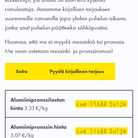
romulaatuja. Annamme kirjallisen tarjouksen
suuremmille romuerille jopa yhden puhelun aikana,
jonka saat puhelun päätteeksi sähköpostiisi.
Huomaa, että me ei myydä messinkiä tai pronssia.
Me vaan ostetaan messinki- ja pronssiromua!
Soita
Pyydä kirjallinen tarjous
Alumiinipronssilastun
Lue lisää
Sulje
hinta
3.33 €/kg
Nimelliskoostumus Cu 80-88% Al 10-11% Fe 2-
Alumiinipronssin hinta
Lue lisää
Sulje
5.07 €/kg
6% Ei saa sisältää muita metalleja tai