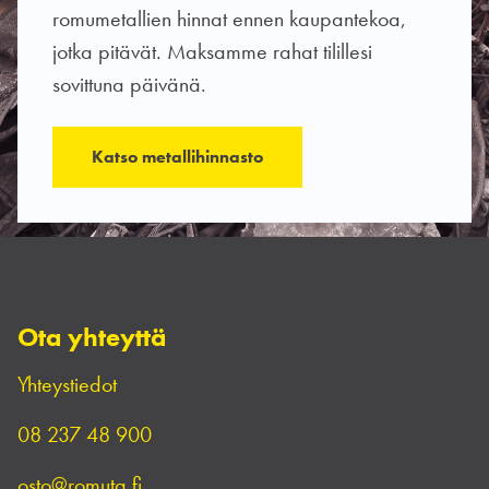
romumetallien hinnat ennen kaupantekoa,
jotka pitävät. Maksamme rahat tilillesi
sovittuna päivänä.
Katso metallihinnasto
Ota yhteyttä
Yhteystiedot
08 237 48 900
osto@romuta.fi