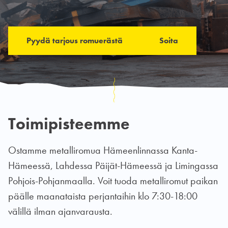
Pyydä tarjous romuerästä
Soita
Toimipisteemme
Ostamme metalliromua Hämeenlinnassa Kanta-
Hämeessä, Lahdessa Päijät-Hämeessä ja Limingassa
Pohjois-Pohjanmaalla. Voit tuoda metalliromut paikan
päälle maanataista perjantaihin klo 7:30-18:00
välillä ilman ajanvarausta.