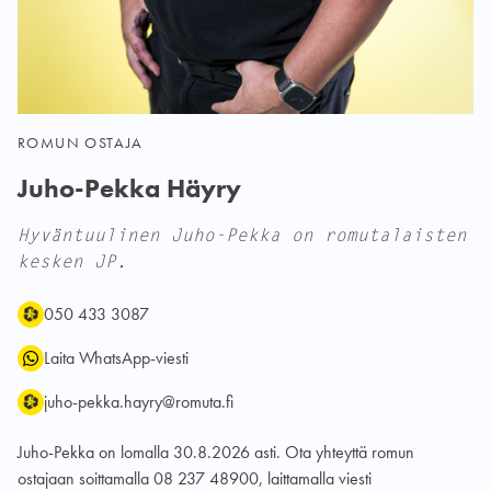
ROMUN OSTAJA
Juho-Pekka Häyry
Hyväntuulinen Juho-Pekka on romutalaisten
kesken JP.
Puhelin:
WhatsApp:
Sähköposti:
050 433 3087
Laita WhatsApp-viesti
juho-pekka.hayry@romuta.fi
Juho-Pekka on lomalla 30.8.2026 asti. Ota yhteyttä romun
ostajaan soittamalla 08 237 48900, laittamalla viesti