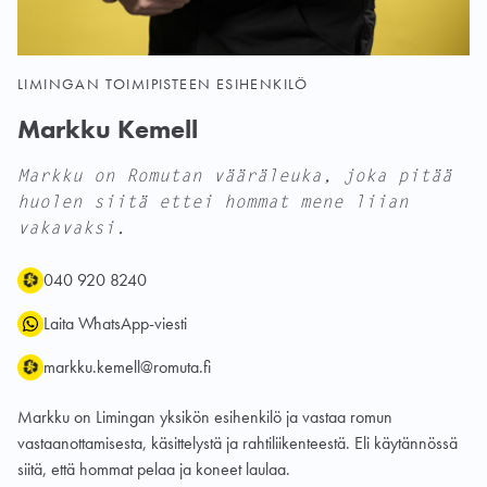
LIMINGAN TOIMIPISTEEN ESIHENKILÖ
Markku Kemell
Markku on Romutan vääräleuka, joka pitää
huolen siitä ettei hommat mene liian
vakavaksi.
Puhelin:
WhatsApp:
Sähköposti:
040 920 8240
Laita WhatsApp-viesti
markku.kemell@romuta.fi
Markku on Limingan yksikön esihenkilö ja vastaa romun
vastaanottamisesta, käsittelystä ja rahtiliikenteestä. Eli käytännössä
siitä, että hommat pelaa ja koneet laulaa.