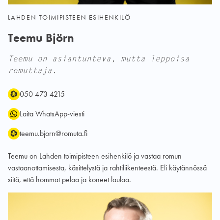
LAHDEN TOIMIPISTEEN ESIHENKILÖ
Teemu Björn
Teemu on asiantunteva, mutta leppoisa
romuttaja.
Puhelin:
WhatsApp:
Sähköposti:
050 473 4215
Laita WhatsApp-viesti
teemu.bjorn@romuta.fi
Teemu on Lahden toimipisteen esihenkilö ja vastaa romun
vastaanottamisesta, käsittelystä ja rahtiliikenteestä. Eli käytännössä
siitä, että hommat pelaa ja koneet laulaa.