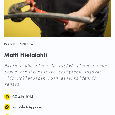
ROMUN OSTAJA
Matti Hietalahti
Matin rauhallinen ja ystävällinen asenne
tekee romuttamisesta erityisen sujuvaa
niin kollegoiden kuin asiakkaidenkin
kanssa.
Puhelin:
WhatsApp:
Sähköposti:
050 415 1014
Laita WhatsApp-viesti