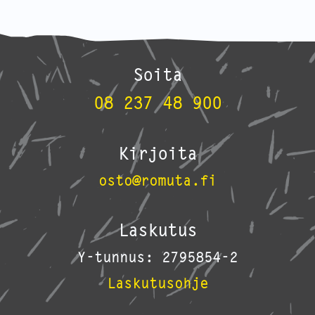
Soita
08 237 48 900
Kirjoita
osto@romuta.fi
Laskutus
Y-tunnus: 2795854-2
Laskutusohje