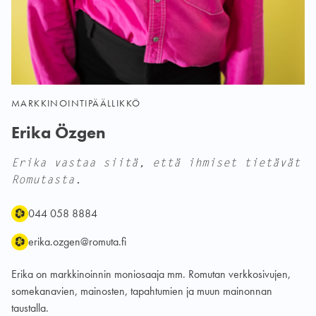
MARKKINOINTIPÄÄLLIKKÖ
Erika Özgen
Erika vastaa siitä, että ihmiset tietävät
Romutasta.
Puhelin:
Sähköposti:
044 058 8884
erika.ozgen@romuta.fi
Erika on markkinoinnin moniosaaja mm. Romutan verkkosivujen,
somekanavien, mainosten, tapahtumien ja muun mainonnan
taustalla.