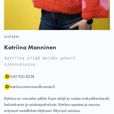
SIHTEERI
Katriina Manninen
Katriina pitää meidän pennit
ojennuksessa.
Puhelin:
Sähköposti:
040 920 8238
katriina.manninen@romuta.fi
Katriina on romualan pitkän linjan tekijä ja vastaa maksuliikenteestä,
laskutuksesta ja asiakaspalvelusta. Katriina opastaa ja neuvoo
erityisesti metallinkierrätykseen liittyvissä asioissa.