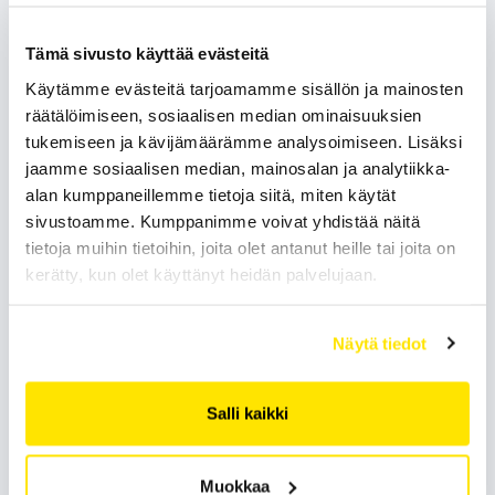
Tämä sivusto käyttää evästeitä
Käytämme evästeitä tarjoamamme sisällön ja mainosten
räätälöimiseen, sosiaalisen median ominaisuuksien
tukemiseen ja kävijämäärämme analysoimiseen. Lisäksi
TOIMITUSJOHTAJA
jaamme sosiaalisen median, mainosalan ja analytiikka-
alan kumppaneillemme tietoja siitä, miten käytät
Jyrki Mutanen
sivustoamme. Kumppanimme voivat yhdistää näitä
tietoja muihin tietoihin, joita olet antanut heille tai joita on
Jyrkiltä syntyy ratkaisuja tilanteessa
kerätty, kun olet käyttänyt heidän palvelujaan.
kuin tilanteessa. Hän pistää asiat
järjestymään.
Näytä tiedot
Puhelin:
Sähköposti:
040 920 8237
jyrki.mutanen@romuta.fi
Salli kaikki
Jyrki on romualan konkari, joka tietää kaiken romuttamisesta ja
vastaa pitkälti kaikesta, jota Romutan katon alla tapahtuu.
Muokkaa