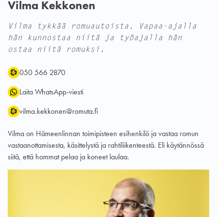
Vilma Kekkonen
Vilma tykkää romuautoista. Vapaa-ajalla
hän kunnostaa niitä ja työajalla hän
ostaa niitä romuksi.
Puhelin:
WhatsApp:
Sähköposti:
050 566 2870
Laita WhatsApp-viesti
vilma.kekkonen@romuta.fi
Vilma on Hämeenlinnan toimipisteen esihenkilö ja vastaa romun
vastaanottamisesta, käsittelystä ja rahtiliikenteestä. Eli käytännössä
siitä, että hommat pelaa ja koneet laulaa.