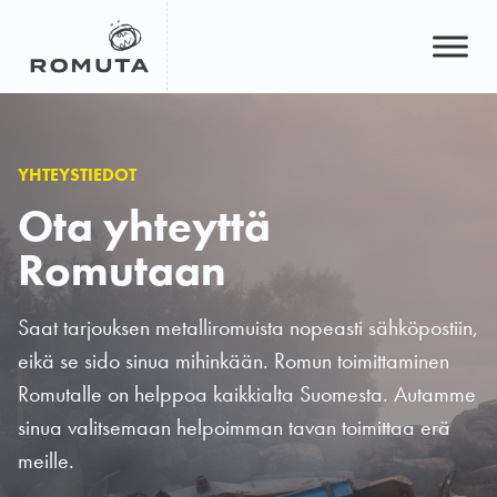
Hyppää
sisältöön
YHTEYSTIEDOT
Ota yhteyttä
Romutaan
Saat tarjouksen metalliromuista nopeasti sähköpostiin,
eikä se sido sinua mihinkään. Romun toimittaminen
Romutalle on helppoa kaikkialta Suomesta. Autamme
sinua valitsemaan helpoimman tavan toimittaa erä
meille.