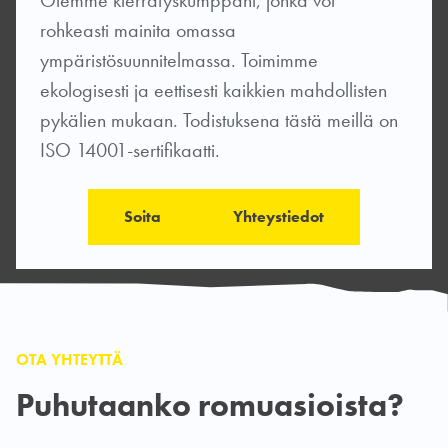
Olemme kierrätyskumppani, jonka voi
rohkeasti mainita omassa
ympäristösuunnitelmassa. Toimimme
ekologisesti ja eettisesti kaikkien mahdollisten
pykälien mukaan. Todistuksena tästä meillä on
ISO 14001-sertifikaatti.
Soita
Yhteystiedot
OTA YHTEYTTÄ
Puhutaanko romuasioista?