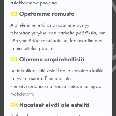
asiakkaamme puolesta.
02
Opetamme romusta
Ajattelemme, että asiakkaamme pystyy
tekemään yritykselleen parhaita päätöksiä, kun
hän ymmärtää romulaatujen, laatuvaatimusten
ja hinnoittelun päälle.
03
Olemme umpirehellisiä
Se tarkoittaa, että asiakkaalle kerrotaan kaikki
ja tyyli on suora. Emme piilota
kierrätyskustannuksia romun hintaan tai lupaa
mahdotonta.
04
Haasteet eivät ole esteitä
Ratkaisukeskeisen asenteen ansiosta näemme