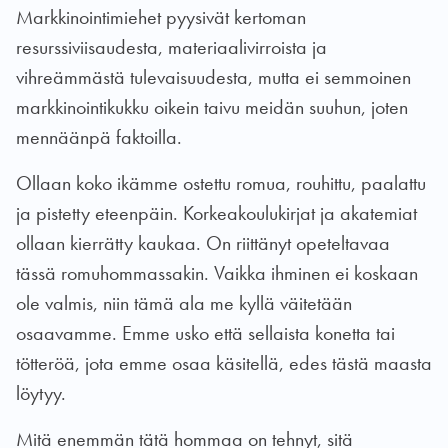
Markkinointimiehet pyysivät kertoman
resurssiviisaudesta, materiaalivirroista ja
vihreämmästä tulevaisuudesta, mutta ei semmoinen
markkinointikukku oikein taivu meidän suuhun, joten
mennäänpä faktoilla.
Ollaan koko ikämme ostettu romua, rouhittu, paalattu
ja pistetty eteenpäin. Korkeakoulukirjat ja akatemiat
ollaan kierrätty kaukaa. On riittänyt opeteltavaa
tässä romuhommassakin. Vaikka ihminen ei koskaan
ole valmis, niin tämä ala me kyllä väitetään
osaavamme. Emme usko että sellaista konetta tai
tötteröä, jota emme osaa käsitellä, edes tästä maasta
löytyy.
Mitä enemmän tätä hommaa on tehnyt, sitä