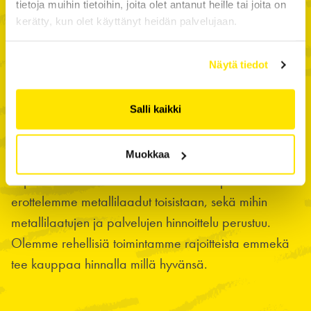
tietoja muihin tietoihin, joita olet antanut heille tai joita on
sovimme kirjallisesti.
kerätty, kun olet käyttänyt heidän palvelujaan.
Näytä tiedot
Läpinäkyvyys ja Rehellisyys
merkitsee että perustamme faktoihin, emme
Salli kaikki
luuloihin
Muokkaa
Annamme asiakkaillemme tietoa, emmekä käytä sitä
keplottelun välineenä. Kerromme millä perusteella
erottelemme metallilaadut toisistaan, sekä mihin
metallilaatujen ja palvelujen hinnoittelu perustuu.
Olemme rehellisiä toimintamme rajoitteista emmekä
tee kauppaa hinnalla millä hyvänsä.