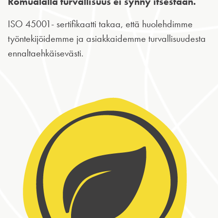
Romualalla turvallisuus ei synny itsestään.
ISO 45001- sertifikaatti takaa, että huolehdimme
työntekijöidemme ja asiakkaidemme turvallisuudesta
ennaltaehkäisevästi.