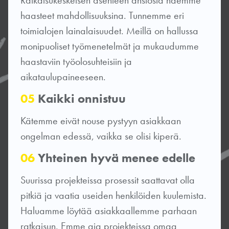
haasteet mahdollisuuksina. Tunnemme eri
toimialojen lainalaisuudet. Meillä on hallussa
monipuoliset työmenetelmät ja mukaudumme
haastaviin työolosuhteisiin ja
aikataulupaineeseen.
05
Kaikki onnistuu
Kätemme eivät nouse pystyyn asiakkaan
ongelman edessä, vaikka se olisi kiperä.
06
Yhteinen hyvä menee edelle
Suurissa projekteissa prosessit saattavat olla
pitkiä ja vaatia useiden henkilöiden kuulemista.
Haluamme löytää asiakkaallemme parhaan
ratkaisun. Emme aja projekteissa omaa