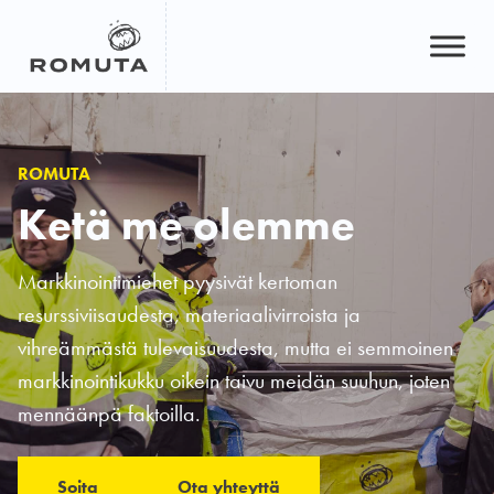
Hyppää
sisältöön
ROMUTA
Ketä me olemme
Markkinointimiehet pyysivät kertoman
resurssiviisaudesta, materiaalivirroista ja
vihreämmästä tulevaisuudesta, mutta ei semmoinen
markkinointikukku oikein taivu meidän suuhun, joten
mennäänpä faktoilla.
Soita
Ota yhteyttä