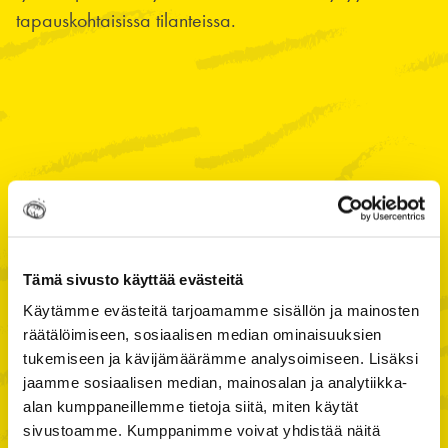
tapauskohtaisissa tilanteissa.
Luotettavuus
tarkoittaa, että tehdään niin kuin ollaan
Tämä sivusto käyttää evästeitä
sovittu
Käytämme evästeitä tarjoamamme sisällön ja mainosten
räätälöimiseen, sosiaalisen median ominaisuuksien
Teemme asiat logiikkaan perustuen, emme hihasta
tukemiseen ja kävijämäärämme analysoimiseen. Lisäksi
jaamme sosiaalisen median, mainosalan ja analytiikka-
vetämällä. Luomme pohjan asiakkaidemme
alan kumppaneillemme tietoja siitä, miten käytät
luottamukselle olemalla avoimia ja toimimalla
sivustoamme. Kumppanimme voivat yhdistää näitä
rehellisesti. Kerromme miksi teemme mitä teemme ja