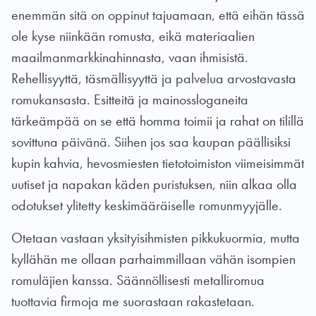
enemmän sitä on oppinut tajuamaan, että eihän tässä
ole kyse niinkään romusta, eikä materiaalien
maailmanmarkkinahinnasta, vaan ihmisistä.
Rehellisyyttä, täsmällisyyttä ja palvelua arvostavasta
romukansasta. Esitteitä ja mainossloganeita
tärkeämpää on se että homma toimii ja rahat on tilillä
sovittuna päivänä. Siihen jos saa kaupan päällisiksi
kupin kahvia, hevosmiesten tietotoimiston viimeisimmät
uutiset ja napakan käden puristuksen, niin alkaa olla
odotukset ylitetty keskimääräiselle romunmyyjälle.
Otetaan vastaan yksityisihmisten pikkukuormia, mutta
kyllähän me ollaan parhaimmillaan vähän isompien
romuläjien kanssa. Säännöllisesti metalliromua
tuottavia firmoja me suorastaan rakastetaan.