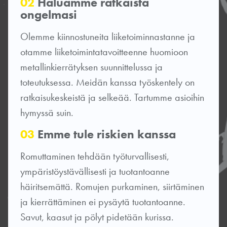
02
Haluamme ratkaista
ongelmasi
Olemme kiinnostuneita liiketoiminnastanne ja
otamme liiketoimintatavoitteenne huomioon
metallinkierrätyksen suunnittelussa ja
toteutuksessa. Meidän kanssa työskentely on
ratkaisukeskeistä ja selkeää. Tartumme asioihin
hymyssä suin.
03
Emme tule riskien kanssa
Romuttaminen tehdään työturvallisesti,
ympäristöystävällisesti ja tuotantoanne
häiritsemättä. Romujen purkaminen, siirtäminen
ja kierrättäminen ei pysäytä tuotantoanne.
Savut, kaasut ja pölyt pidetään kurissa.