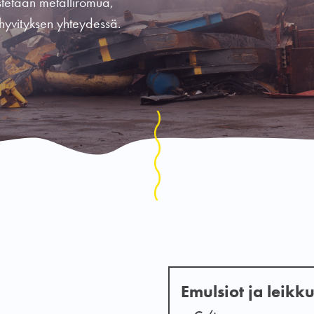
stetaan metalliromua,
hyvityksen yhteydessä.
Emulsiot ja leikk