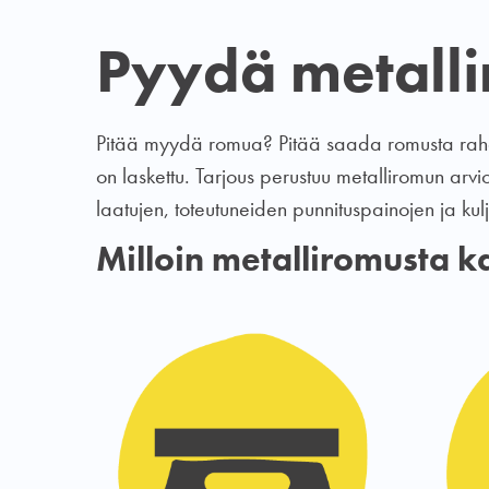
Pyydä metallir
Pitää myydä romua? Pitää saada romusta rahaa?
on laskettu.
Tarjous perustuu metalliromun arvi
laatujen, toteutuneiden punnituspainojen ja kul
Milloin metalliromusta k