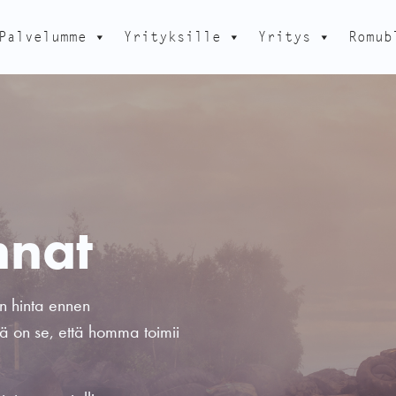
Palvelumme
Yrityksille
Yritys
Romub
nnat
un hinta ennen
ä on se, että homma toimii