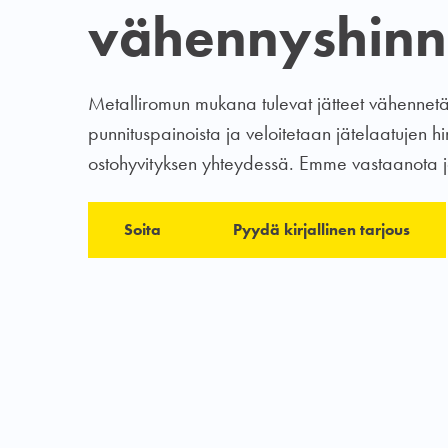
vähennyshinn
Metalliromun mukana tulevat jätteet vähennet
punnituspainoista ja veloitetaan jätelaatujen hi
ostohyvityksen yhteydessä. Emme vastaanota jät
Soita
Pyydä kirjallinen tarjous