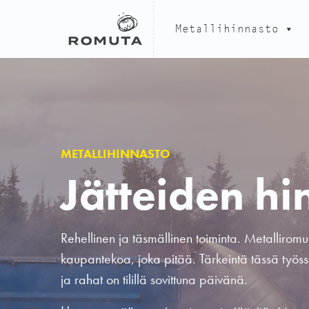
Hyppää
sisältöön
Metallihinnasto
METALLIHINNASTO
Jätteiden hi
Rehellinen ja täsmällinen toiminta. Metallirom
kaupantekoa, joka pitää. Tärkeintä tässä työss
ja rahat on tilillä sovittuna päivänä.