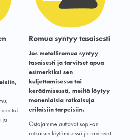
en
Romua syntyy tasaisesti
Jos metalliromua syntyy
tasaisesti ja tarvitset apua
esimerkiksi sen
kuljettamisessa tai
isiin,
keräämisessä, meiltä löytyy
a
monenlaisia ratkaisuja
omu,
erilaisiin tarpeisiin.
inen tai
ä ja
Ostajamme auttavat sopivan
ratkaisun löytämisessä ja arvioivat