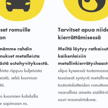
tset romuille
Tarvitset apua niid
on
kierrättämisessä
nämme rahdin
Meiltä löytyy ratkaisut
nukset metalleista
kaikenlaisiin
ästä ostohyvityksestä.
metallinkierrätyshaaste
inta riippuu kuljetuista
olipa kyseessä tuotannoss
reistä, sekä kuorman
tasaisesti syntyvä metallir
tä.
tuotantolaitteiden romuttam
vaarallisia aineita sisältäv
n kuormien kohdalla
suuri maansiirtokone.
e sopimaan ns.