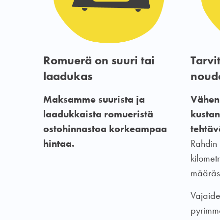
Romuerä on suuri tai
Tarvi
laadukas
noud
Maksamme suurista ja
Vähen
laadukkaista romueristä
kustan
ostohinnastoa korkeampaa
tehtäv
hintaa.
Rahdin h
kilomet
määräs
Vajaide
pyrimm