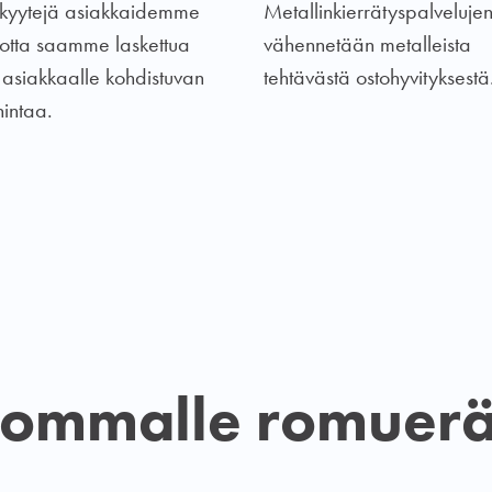
kyytejä asiakkaidemme
Metallinkierrätyspalvelujen
, jotta saamme laskettua
vähennetään metalleista
 asiakkaalle kohdistuvan
tehtävästä ostohyvityksestä
hintaa.
sommalle romueräl