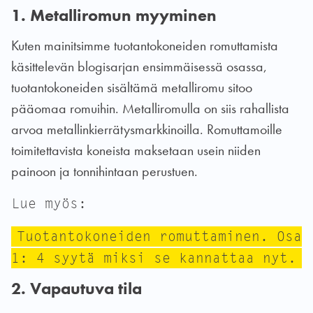
1. Metalliromun myyminen
Kuten mainitsimme tuotantokoneiden romuttamista
käsittelevän blogisarjan ensimmäisessä osassa,
tuotantokoneiden sisältämä metalliromu sitoo
pääomaa romuihin. Metalliromulla on siis rahallista
arvoa metallinkierrätysmarkkinoilla. Romuttamoille
toimitettavista koneista maksetaan usein niiden
painoon ja tonnihintaan perustuen.
Lue myös:
Tuotantokoneiden romuttaminen. Osa
1: 4 syytä miksi se kannattaa nyt.
2. Vapautuva tila