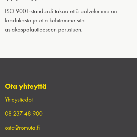
ISO 9001-standardi takaa että palvelumme on
laadukasta ja että kehitämme sitä
asiakaspalautteeseen perustuen.
Ota yhteyttä
Yhteystiedot
08 237 48 900
osto@romuta.fi