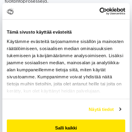
tuotantoprosesseja.
Luitko blogisarjan muut osat jo?
Tämä sivusto käyttää evästeitä
Vanhojen tuotantokoneiden romuttaminen. Osa 1: 4
Käytämme evästeitä tarjoamamme sisällön ja mainosten
räätälöimiseen, sosiaalisen median ominaisuuksien
syytä miksi se kannattaa nyt
tukemiseen ja kävijämäärämme analysoimiseen. Lisäksi
jaamme sosiaalisen median, mainosalan ja analytiikka-
Vanhojen tuotantokoneiden romuttaminen. Osa 3:
alan kumppaneillemme tietoja siitä, miten käytät
Näin valitset oikean romuttajan
sivustoamme. Kumppanimme voivat yhdistää näitä
tietoja muihin tietoihin, joita olet antanut heille tai joita on
kerätty, kun olet käyttänyt heidän palvelujaan.
Näytä tiedot
Soita
Jätä soittopyyntö
Salli kaikki