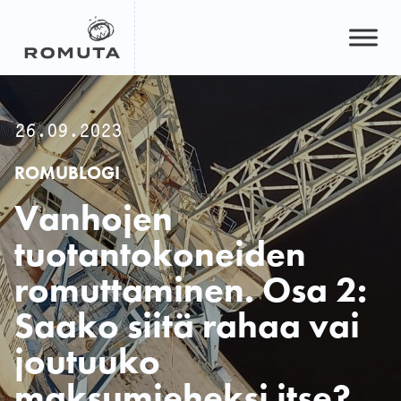
Hyppää
sisältöön
26.09.2023
ROMUBLOGI
Vanhojen
tuotantokoneiden
romuttaminen. Osa 2:
Saako siitä rahaa vai
joutuuko
maksumieheksi itse?