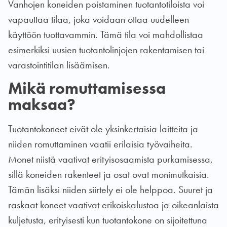
Vanhojen koneiden poistaminen tuotantotiloista voi
vapauttaa tilaa, joka voidaan ottaa uudelleen
käyttöön tuottavammin. Tämä tila voi mahdollistaa
esimerkiksi uusien tuotantolinjojen rakentamisen tai
varastointitilan lisäämisen.
Mikä romuttamisessa
maksaa?
Tuotantokoneet eivät ole yksinkertaisia laitteita ja
niiden romuttaminen vaatii erilaisia työvaiheita.
Monet niistä vaativat erityisosaamista purkamisessa,
sillä koneiden rakenteet ja osat ovat monimutkaisia.
Tämän lisäksi niiden siirtely ei ole helppoa. Suuret ja
raskaat koneet vaativat erikoiskalustoa ja oikeanlaista
kuljetusta, erityisesti kun tuotantokone on sijoitettuna