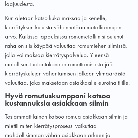
laajuudesta.
Kun aletaan katso kuka maksaa ja kenelle,
kierrätyksen kuluista vähennetään metalliromujen
arvo. Kaikissa tapauksissa romumetalliin sitoutunut
raha on siis käypää valuuttaa romumiehen silmissä,
jolla voi maksaa kierrätyspalvelua. Yleensä
metallisen tuotantokoneen romuttamisesta jää
kierrätyskulujen vähentämisen jälkeen ylimääräistä
valuuttaa, joka maksetaan asiakkaalle euroina tilille.
Hyvä romutuskumppani katsoo
kustannuksia asiakkaan silmin
Tosiammattilainen katsoo romua asiakkaan silmin ja
miettii miten kierrätysprosessi vaikuttaa
mahdollisimman vähän asiakkaan arkeen ja