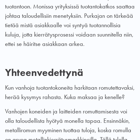
tuotantoon. Monissa yrityksissä tuotantokatkos saattaa
johtaa taloudellisiin menetyksiin. Purkajan on tärkeää
tietää mistä asiakkaalle voi syntyä tuotannollisia
kuluja, jotta kierrätysprosessi voidaan suunnitella niin,
ettei se häiritse asiakkaan arkea.
Yhteenvedettynä
Kun vanhoja tuotantokoneita harkitaan romutettavaksi,
herää kysymys rahasta. Kuka maksaa ja kenelle?
Vanhojen koneiden ja laitteiden romuttamisesta voi
olla taloudellista hyötyä monella tapaa. Ensinnäkin,
metalliromun myyminen tuottaa tuloja, koska romulla
on arvoa metallinkierrätysmarkkinoilla. Tällä tulolla