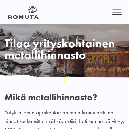
Hyppää
sisältöön
Tilaa yrityskohtainen
metallihinnasto
Mikä metallihinnasto?
Yrityksellenne ajankohtaisten metalliromulaatujen
hinnat kuukausittain sähköpostiisi, heti kun ne päivittyy.