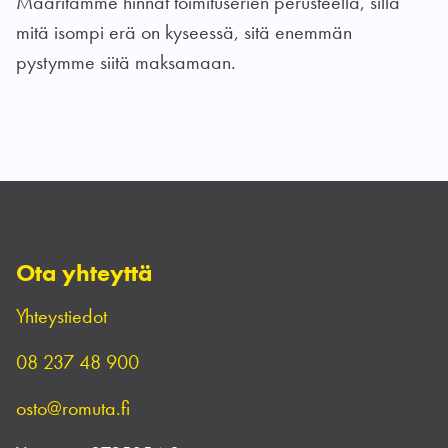
Määritämme hinnat toimituserien perusteella, sillä
mitä isompi erä on kyseessä, sitä enemmän
pystymme siitä maksamaan.
Ota yhteyttä
Yhteystiedot
08 237 48 900
osto@romuta.fi