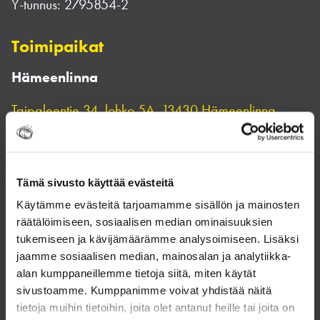
Y-tunnus:
2795854-2
Toimipaikat
Hämeenlinna
Taipaleentie 34, lohko 5A, 13430 Hämeenlinna
Lahti
Vinkakatu 12, 15700 Lahti
Tämä sivusto käyttää evästeitä
Käytämme evästeitä tarjoamamme sisällön ja mainosten
Liminka
räätälöimiseen, sosiaalisen median ominaisuuksien
Ratahaka 8, 91910 Tupos
tukemiseen ja kävijämäärämme analysoimiseen. Lisäksi
jaamme sosiaalisen median, mainosalan ja analytiikka-
Avoinna ma-pe klo 7.30-18.00
alan kumppaneillemme tietoja siitä, miten käytät
sivustoamme. Kumppanimme voivat yhdistää näitä
tietoja muihin tietoihin, joita olet antanut heille tai joita on