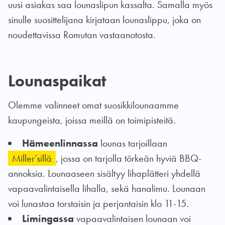
uusi asiakas saa lounaslipun kassalta. Samalla myös
sinulle suosittelijana kirjataan lounaslippu, joka on
noudettavissa Romutan vastaanotosta.
Lounaspaikat
Olemme valinneet omat suosikkilounaamme
kaupungeista, joissa meillä on toimipisteitä.
Hämeenlinnassa
lounas tarjoillaan
Miller’sillä
, jossa on tarjolla törkeän hyviä BBQ-
annoksia. Lounaaseen sisältyy lihaplätteri yhdellä
vapaavalintaisella lihalla, sekä hanalimu. Lounaan
voi lunastaa torstaisin ja perjantaisin klo 11-15.
Limingassa
vapaavalintaisen lounaan voi