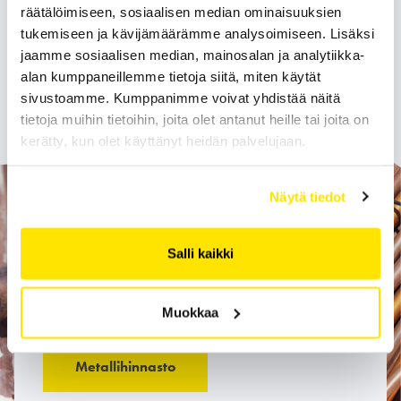
räätälöimiseen, sosiaalisen median ominaisuuksien
tukemiseen ja kävijämäärämme analysoimiseen. Lisäksi
Lisätietoa
jaamme sosiaalisen median, mainosalan ja analytiikka-
alan kumppaneillemme tietoja siitä, miten käytät
sivustoamme. Kumppanimme voivat yhdistää näitä
Lisätietoa antaa
erika.mutanen@romuta.fi
tietoja muihin tietoihin, joita olet antanut heille tai joita on
kerätty, kun olet käyttänyt heidän palvelujaan.
Näytä tiedot
Katso metallihinnasto
Salli kaikki
Tarkista, paljonko maksaisimme
metalliromuistasi rahaa tällä hetkellä
Muokkaa
Metallihinnasto