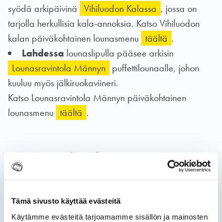
syödä arkipäivinä
Vihiluodon Kalassa
, jossa on
tarjolla herkullisia kala-annoksia. Katso Vihiluodon
kalan päiväkohtainen lounasmenu
täältä
.
Lahdessa
lounaslipulla pääsee arkisin
Lounasravintola Männyn
puffettilounaalle, johon
kuuluu myös jälkiruokaviineri.
Katso Lounasravintola Männyn päiväkohtainen
lounasmenu
täältä
.
Kampanjan kesto
Lounaskampanja kestää
30.4.2026
asti. Lounasliput
ovat käytettävissä lounasravintoloissa
28.8.2026
Tämä sivusto käyttää evästeitä
saakka.
Käytämme evästeitä tarjoamamme sisällön ja mainosten